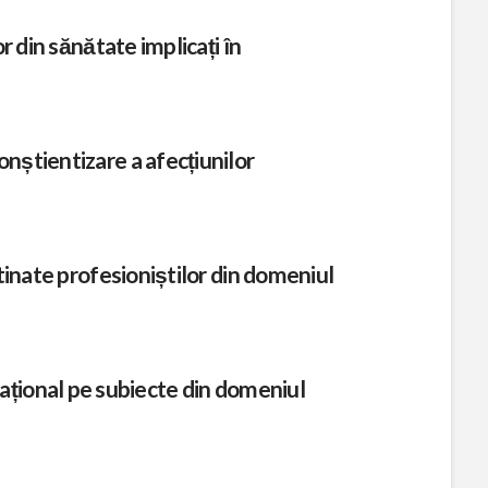
r din sănătate implicați în
nștientizare a afecțiunilor
stinate profesioniștilor din domeniul
ernațional pe subiecte din domeniul