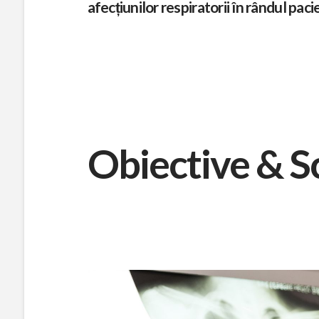
afecțiunilor respiratorii în rândul paci
a
t
i
Obiective & S
e
i
n
b