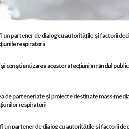
fi un partener de dialog cu autoritățile și factorii de
țiunile respiratorii
 și conștientizarea acestor afecțiuni în rândul public
rea de parteneriate și proiecte destinate mass-media ș
unilor respiratorii
fi un partener de dialog cu autoritățile și factorii de