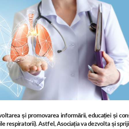
rea și promovarea informării, educației și conști
ile respiratorii). Astfel, Asociația va dezvolta și spr