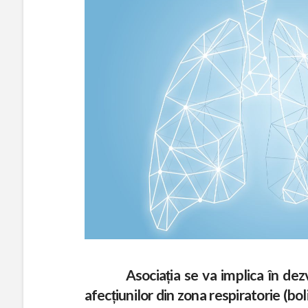
i
a
d
e
e
d
u
Asociația se va implica în dezvolta
c
afecțiunilor din zona respiratorie (bol