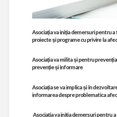
i
r
a
Asociația va iniția demersuri pentru a 
proiecte și programe cu privire la afec
t
Asociația va milita și pentru prevenția
o
prevenție și informare
r
Asociația se va implica și în dezvolta
i
informarea despre problematica afecți
i
Asociația va iniția demersuri pentru a 