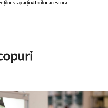
enților și aparținătorilor acestora
copuri